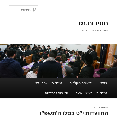
לדלג
לדלג
לתוכן
לתוכן
חיפוש
המשני
חסידות.נט
שיעורי הלכה וחסידות
תפריט
ראשי
שיעורים מוקלטים
שידור חי – צמח צדק
ראשי
שידור חי – מעייני ישראל
הרשמה להתראות
פוסט נבחר
התוועדות י"ט כסלו ה'תשפ"ו