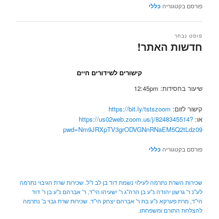
פורסם בקטגוריה
כללי
פוסט נבחר
חדשות האתר!
פורסם בתאריך
01/01/2022
קישורים לשידורים חיים
שיעור בחסידות: 12:45pm
קישור לזום:
https://bit.ly/tstszoom
או:
https://us02web.zoom.us/j/8248345514?
pwd=Nm9JRXpTV3grODVGNnRNaEM5Q2tLdz09
פורסם בקטגוריה
כללי
שכירות השרת נתרמה לעילוי נשמת דוד בן לב ז''ל. שכירות שרת הגיבוי נתרמה
לע"נ ר' גרשון יהודה נ"ע בן הרה"ג ר' ישעיהו הי"ד, ר' אברהם נ"ע בן ר' דוד
הי"ד, מרת פערקא נ"ע בת ר' אברהם יצחק הי"ד. שכירות שרת גבוי ב' נתרמה
להצלחת התורם ומשפחתו.